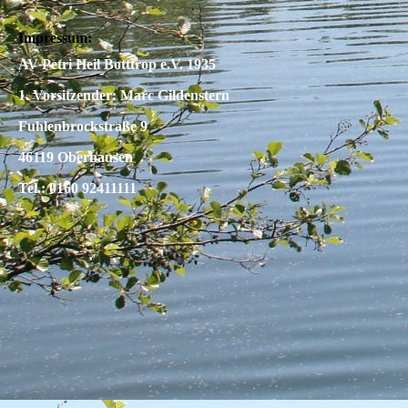
Impressum:
AV Petri Heil Botttrop e.V. 1935
1. Vorsitzender: Marc Gildenstern
Fuhlenbrockstraße 9
46119 Oberhausen
Tel.: 0160 92411111